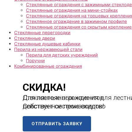
Стеклянные ограждения с зажимными стеклод
Стеклянные ограждения на мини-стойках
Стеклянные ограждения на торцевых креплени
Стеклянное ограждение в зажимном профиле
Стеклянные ограждения со скрытым креплени
Стеклянные перегородки
Стеклянные двери
Стеклянные душевые кабинки
Перила из нержавеющей стали
Перила для детских учреждений
Поручни
Комбинированные ограждения
АКЦИЯ!
СКИДКА!
Стеклянные ограждения для лестн
Для постоянных клиентов
Собственное производство
действует система скидок!
Обратный звонок
ОТПРАВИТЬ ЗАЯВКУ