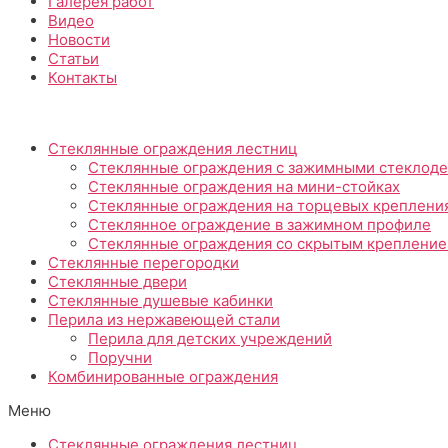
Галерея работ
Видео
Новости
Статьи
Контакты
Стеклянные ограждения лестниц
Стеклянные ограждения с зажимными стеклод
Стеклянные ограждения на мини-стойках
Стеклянные ограждения на торцевых креплени
Стеклянное ограждение в зажимном профиле
Стеклянные ограждения со скрытым креплени
Стеклянные перегородки
Стеклянные двери
Стеклянные душевые кабинки
Перила из нержавеющей стали
Перила для детских учреждений
Поручни
Комбинированные ограждения
Меню
Стеклянные ограждения лестниц